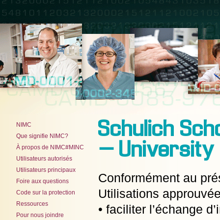
Schulich Scho
NIMC
Que signifie NIMC?
– University
À propos de NIMC#MINC
Utilisateurs autorisés
Utilisateurs principaux
Conformément au présen
Foire aux questions
Utilisations approuvée
Code sur la protection
Ressources
• faciliter l’échange
Pour nous joindre