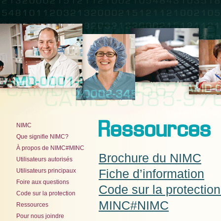
Ressources
NIMC
Que signifie NIMC?
À propos de NIMC#MINC
Brochure du NIMC
Utilisateurs autorisés
Utilisateurs principaux
Fiche d’information
Foire aux questions
Code sur la protectio
Code sur la protection
MINC#NIMC
Ressources
Pour nous joindre