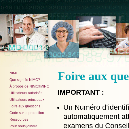
Foire aux que
NIMC
Que signifie NIMC?
À propos de NIMC#MINC
IMPORTANT :
Utilisateurs autorisés
Utilisateurs principaux
Un Numéro d’identif
Foire aux questions
Code sur la protection
automatiquement att
Ressources
examens du Conseil
Pour nous joindre