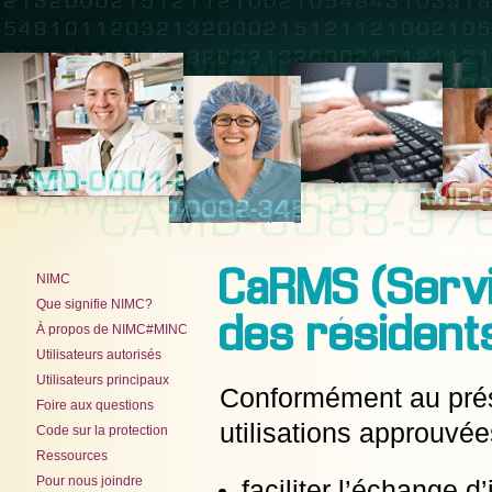
CaRMS (Servi
NIMC
Que signifie NIMC?
des résident
À propos de NIMC#MINC
Utilisateurs autorisés
Utilisateurs principaux
Conformément au présen
Foire aux questions
utilisations approuvée
Code sur la protection
Ressources
Pour nous joindre
faciliter l’échange 